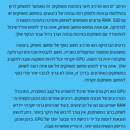
הרמב "ם הוא מרכיב חיוני במכונת משחקים. זה מאפשר למשחק לרוץ
בהחלטות גבוהות ולספק רמה גבוהה של ביצועים. במחשב משחקים יש
גם RAM. SSD מרובים משמשים לאחסון ותמיכה בתוכנה הקשורה
לגרפיקה. אם אתה מחפש מחשב משחק, אתה צריך לחפש מודל שיכול
להתמודד עם משחקים באיכות גבוהה וערך גדול עבור הכסף שלך.
כרטיס הגרפיקה הוא מרכיב חשוב נוסף של מחשב משחק. ביצועיו
מושפעים ממספר הפיקסלים בשנייה. חשוב להבטיח שכרטיס הגרפיקה
שתבחרו יהיה בר השגה. GPU יוקרתי יכול להיות השקעה טובה לתקציב
שלך. אתה צריך לחפש מחשב משחקים זול אם אתה רוצה לשחק
במשחקים האחרונים. בדרך זו, אתה לא צריך לבזבז יותר מדי כסף
למחשב משחקים יוקרתי.
GPU הוא רק גורם אחד שיכול להשפיע על קצב המסגרת, כמו בכל
המרכיבים של מכונת משחקים. רכיבים אחרים כמו הכונן הקשיח וה ־
RAM ישפיעו גם הם על הביצועים. בעוד שכרטיס גרפי יוקרתי יידרש
לשחק ברוב המשחקים, אין צורך לרכוש את היקר ביותר. ניתן להשיג
תוצאות דומות על ידי רכישת דור מבוגר יותר של GPU. בזמן שכונן
הדיסק הקשיח נפוץ יותר, זו עדיין אפשרות טובה.