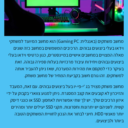
מחשב משחקים (באנגלית: Gaming PC) הוא מחשב המיועד למשחקי
וידאו בעלי ביצועים גבוהים. הרכיבים המשמשים במחשב כזה שונים
מאלה המצויים במחשבים אישיים במיינסטרים, כגון כרטיסי וידאו בעלי
ביצועים גבוהים ויחידות עיבוד מרכזיות בעלות ספירה גבוהה. זאת
בעיקר כדי למקסם את מהירות המערכת, שאז ניתן להעביר אותה
למשחקים. זהו גורם חשוב בקביעת המחיר של מחשב משחק.
מחשב משחק מצויד בג 'י-פי-יו בעל ביצועים גבוהים. עם זאת, המעבד
והזיכרון לא קובעים את קצב המסגרת. ניתן למנוע צווארי בקבוק על ידי
איזון הרכיבים שלך. יש לך שתי אפשרויות לאחסון: SSD או כונני דיסק
קשיח. לשניהם יש יתרונות וחסרונות. תקני SSD יעילים יותר ומהירים
יותר מאנשי HDD. חיוני לבחור את הנכון לחוויית המשחקים הטובה
ביותר ולביצועים.