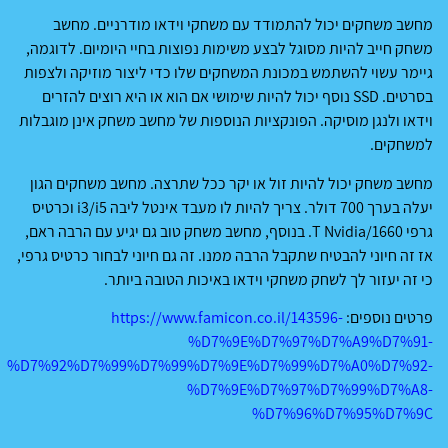
מחשב משחקים יכול להתמודד עם משחקי וידאו מודרניים. מחשב
משחק חייב להיות מסוגל לבצע משימות נפוצות בחיי היומיום. לדוגמה,
גיימר עשוי להשתמש במכונת המשחקים שלו כדי ליצור מוזיקה ולצפות
בסרטים. SSD נוסף יכול להיות שימושי אם הוא או היא רוצים להזרים
וידאו ולנגן מוסיקה. הפונקציות הנוספות של מחשב משחק אינן מוגבלות
למשחקים.
מחשב משחק יכול להיות זול או יקר ככל שתרצה. מחשב משחקים הגון
יעלה בערך 700 דולר. צריך להיות לו מעבד אינטל ליבה i3/i5 וכרטיס
גרפי 1660/T Nvidia. בנוסף, מחשב משחק טוב גם יגיע עם הרבה ראם,
אז זה חיוני להבטיח שתקבל הרבה ממנו. זה גם חיוני לבחור כרטיס גרפי,
כי זה יעזור לך לשחק משחקי וידאו באיכות הטובה ביותר.
פרטים נוספים:
https://www.famicon.co.il/143596-
%D7%9E%D7%97%D7%A9%D7%91-
%D7%92%D7%99%D7%99%D7%9E%D7%99%D7%A0%D7%92-
%D7%9E%D7%97%D7%99%D7%A8-
%D7%96%D7%95%D7%9C